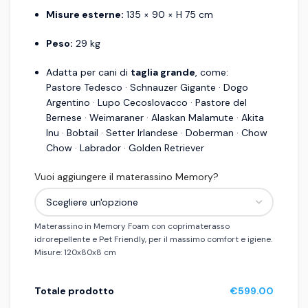
Misure esterne:
135 × 90 × H 75 cm
Peso:
29 kg
Adatta per cani di
taglia grande
, come:
Pastore Tedesco · Schnauzer Gigante · Dogo
Argentino · Lupo Cecoslovacco · Pastore del
Bernese · Weimaraner · Alaskan Malamute · Akita
Inu · Bobtail · Setter Irlandese · Doberman · Chow
Chow · Labrador · Golden Retriever
Vuoi aggiungere il materassino Memory?
Materassino in Memory Foam con coprimaterasso
idrorepellente e Pet Friendly, per il massimo comfort e igiene.
Misure: 120x80x8 cm
Totale prodotto
€599.00