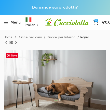
Domande sui prodotti?
0
Menu
€
0.
Italian
▼
Home
Cucce per cani
Cucce per Interno
Royal
Save