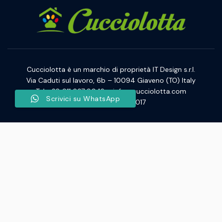
Cucciolotta è un marchio di proprietà IT Design s.r.l.
Via Caduti sul lavoro, 6b – 10094 Giaveno (TO) Italy
Tel. +39 011 937 80 16 – info@cucciolotta.com
Scrivici su WhatsApp
P.IVA/CF 11457300017
Pollai
Cucciolotta
Created with Love by
Viva Digital